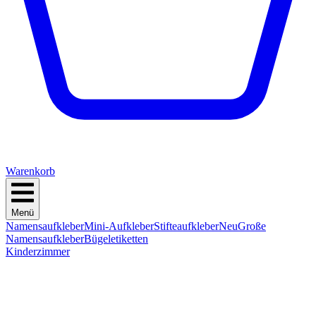
Warenkorb
Menü
Namensaufkleber
Mini-Aufkleber
Stifteaufkleber
Neu
Große
Namensaufkleber
Bügeletiketten
Kinderzimmer