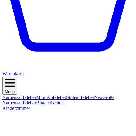
Warenkorb
Menü
Namensaufkleber
Mini-Aufkleber
Stifteaufkleber
Neu
Große
Namensaufkleber
Bügeletiketten
Kinderzimmer