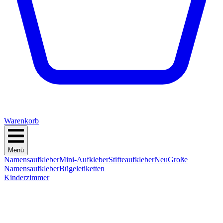
Warenkorb
Menü
Namensaufkleber
Mini-Aufkleber
Stifteaufkleber
Neu
Große
Namensaufkleber
Bügeletiketten
Kinderzimmer