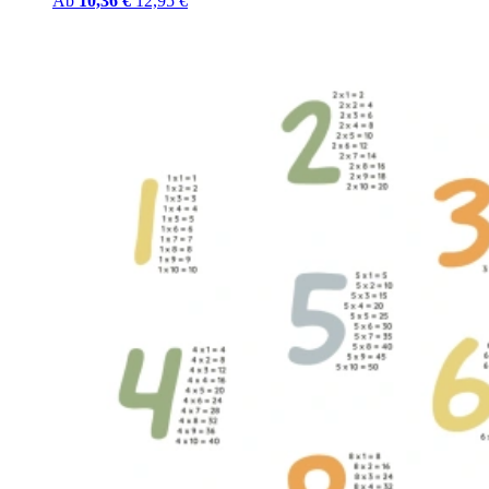
Ab
10,36 €
12,95 €