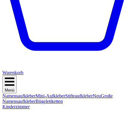
Warenkorb
Menü
Namensaufkleber
Mini-Aufkleber
Stifteaufkleber
Neu
Große
Namensaufkleber
Bügeletiketten
Kinderzimmer