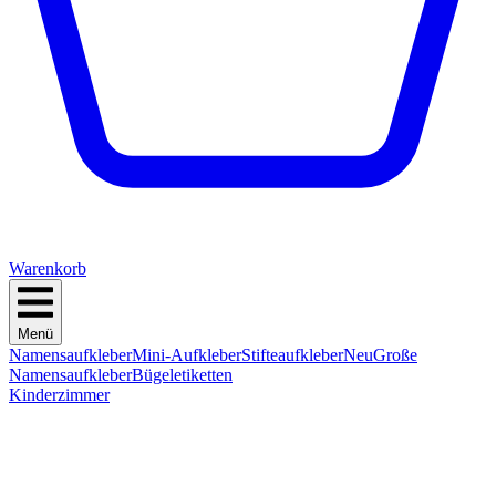
Warenkorb
Menü
Namensaufkleber
Mini-Aufkleber
Stifteaufkleber
Neu
Große
Namensaufkleber
Bügeletiketten
Kinderzimmer