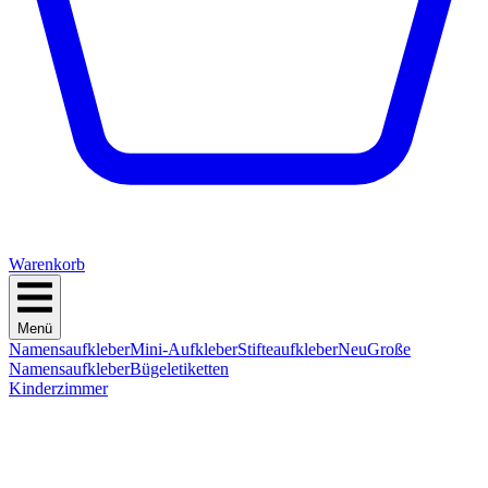
Warenkorb
Menü
Namensaufkleber
Mini-Aufkleber
Stifteaufkleber
Neu
Große
Namensaufkleber
Bügeletiketten
Kinderzimmer