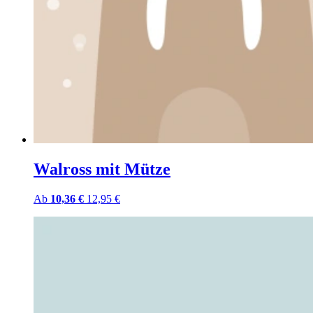
Walross mit Mütze
Ab
10,36 €
12,95 €