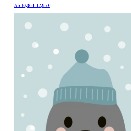
Ab
10,36 €
12,95 €