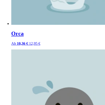
Orca
Ab
10,36 €
12,95 €