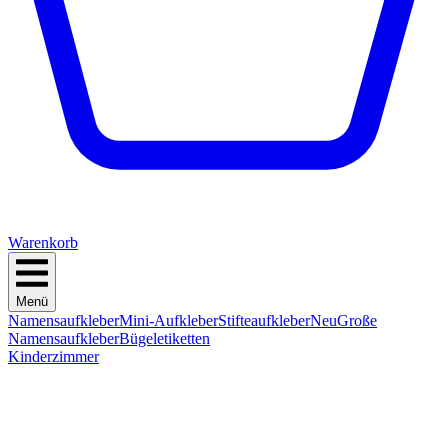
Warenkorb
Menü
Namensaufkleber
Mini-Aufkleber
Stifteaufkleber
Neu
Große
Namensaufkleber
Bügeletiketten
Kinderzimmer