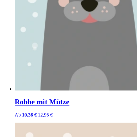
Robbe mit Mütze
Ab
10,36 €
12,95 €