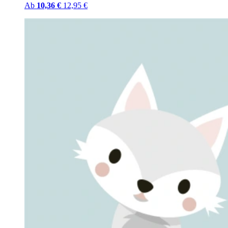
Ab
10,36 €
12,95 €