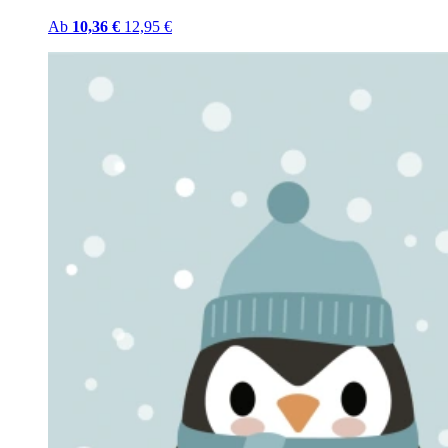
Ab
10,36 €
12,95 €