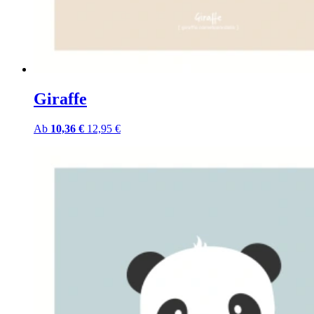
Giraffe
Ab
10,36 €
12,95 €