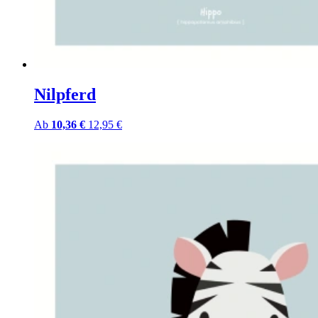
Nilpferd
Ab
10,36 €
12,95 €