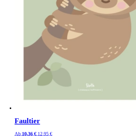
Faultier
Ab
10,36 €
12,95 €