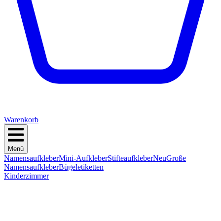
Warenkorb
Menü
Namensaufkleber
Mini-Aufkleber
Stifteaufkleber
Neu
Große
Namensaufkleber
Bügeletiketten
Kinderzimmer