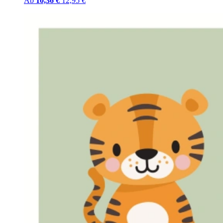
Ab
10,36 €
12,95 €