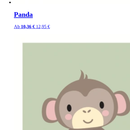
Panda
Ab
10,36 €
12,95 €