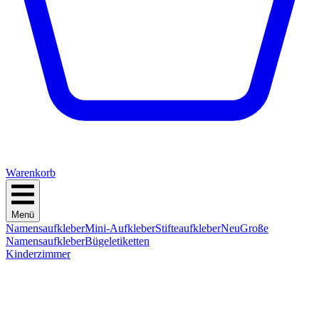
Warenkorb
Menü
Namensaufkleber
Mini-Aufkleber
Stifteaufkleber
Neu
Große
Namensaufkleber
Bügeletiketten
Kinderzimmer