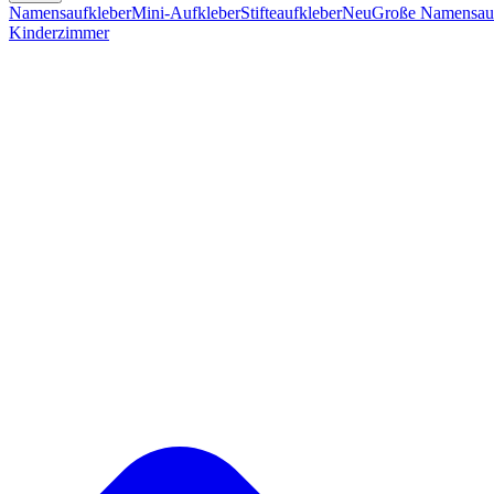
Namensaufkleber
Mini-Aufkleber
Stifteaufkleber
Neu
Große Namensauf
Kinderzimmer