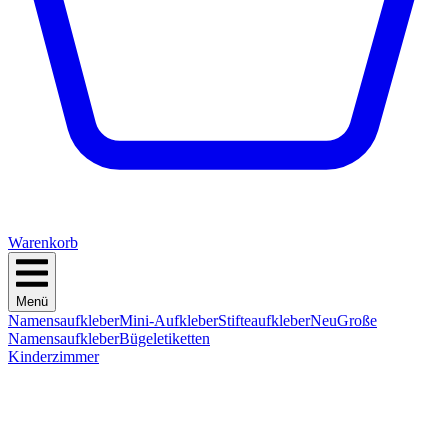
Warenkorb
Menü
Namensaufkleber
Mini-Aufkleber
Stifteaufkleber
Neu
Große
Namensaufkleber
Bügeletiketten
Kinderzimmer