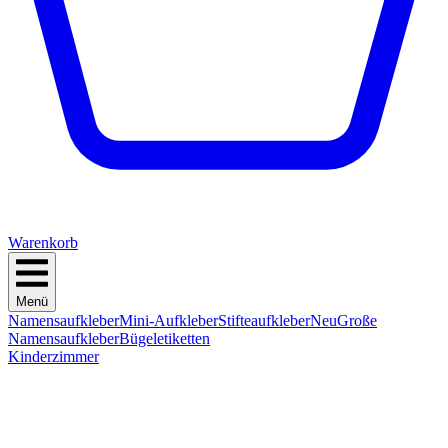
Warenkorb
Menü
Namensaufkleber
Mini-Aufkleber
Stifteaufkleber
Neu
Große
Namensaufkleber
Bügeletiketten
Kinderzimmer