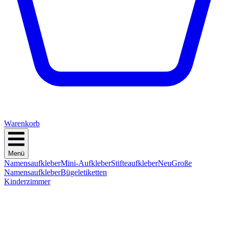
Warenkorb
Menü
Namensaufkleber
Mini-Aufkleber
Stifteaufkleber
Neu
Große
Namensaufkleber
Bügeletiketten
Kinderzimmer