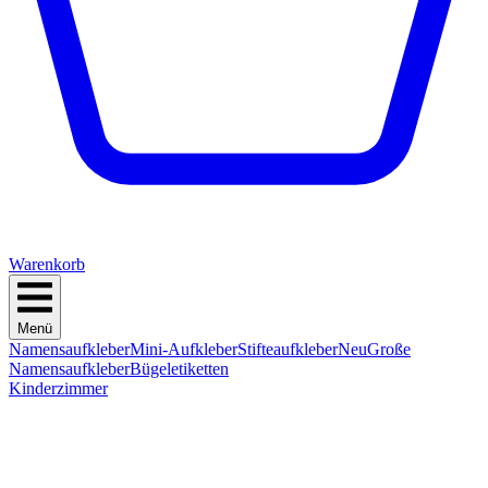
Warenkorb
Menü
Namensaufkleber
Mini-Aufkleber
Stifteaufkleber
Neu
Große
Namensaufkleber
Bügeletiketten
Kinderzimmer