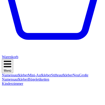
Warenkorb
Menü
Namensaufkleber
Mini-Aufkleber
Stifteaufkleber
Neu
Große
Namensaufkleber
Bügeletiketten
Kinderzimmer