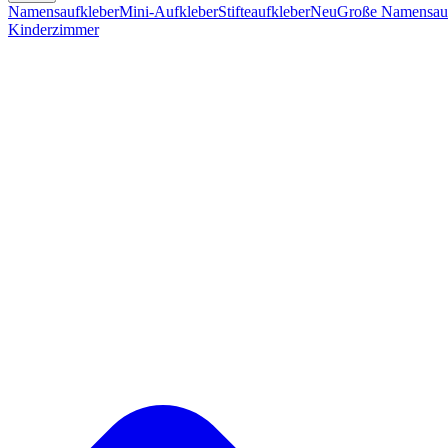
Namensaufkleber
Mini-Aufkleber
Stifteaufkleber
Neu
Große Namensauf
Kinderzimmer