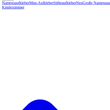
Namensaufkleber
Mini-Aufkleber
Stifteaufkleber
Neu
Große Namensauf
Kinderzimmer