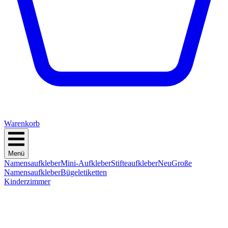
Warenkorb
Menü
Namensaufkleber
Mini-Aufkleber
Stifteaufkleber
Neu
Große
Namensaufkleber
Bügeletiketten
Kinderzimmer