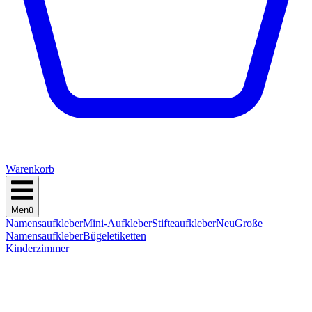
Warenkorb
Menü
Namensaufkleber
Mini-Aufkleber
Stifteaufkleber
Neu
Große
Namensaufkleber
Bügeletiketten
Kinderzimmer