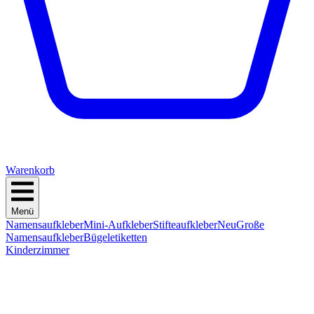
Warenkorb
Menü
Namensaufkleber
Mini-Aufkleber
Stifteaufkleber
Neu
Große
Namensaufkleber
Bügeletiketten
Kinderzimmer