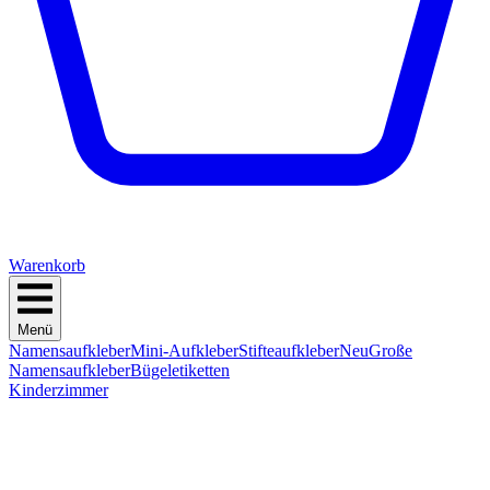
Warenkorb
Menü
Namensaufkleber
Mini-Aufkleber
Stifteaufkleber
Neu
Große
Namensaufkleber
Bügeletiketten
Kinderzimmer