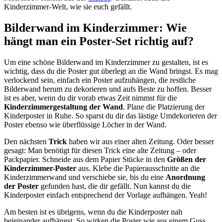
Kinderzimmer-Welt, wie sie euch gefällt.
Bilderwand im Kinderzimmer: Wie
hängt man ein Poster-Set richtig auf?
Um eine schöne Bilderwand im Kinderzimmer zu gestalten, ist es
wichtig, dass du die Poster gut überlegt an die Wand bringst. Es mag
verlockend sein, einfach ein Poster aufzuhängen, die restliche
Bilderwand herum zu dekorieren und aufs Beste zu hoffen. Besser
ist es aber, wenn du dir vorab etwas Zeit nimmst für die
Kinderzimmergestaltung der Wand
. Plane die Platzierung der
Kinderposter in Ruhe. So sparst du dir das lästige Umdekorieren der
Poster ebenso wie überflüssige Löcher in der Wand.
Den nächsten
Trick
haben wir aus einer alten Zeitung. Oder besser
gesagt: Man benötigt für diesen Trick eine alte Zeitung – oder
Packpapier. Schneide aus dem Papier Stücke in den
Größen der
Kinderzimmer-Poster
aus. Klebe die Papierausschnitte an die
Kinderzimmerwand und verschiebe sie, bis du eine
Anordnung
der Poster
gefunden hast, die dir gefällt. Nun kannst du die
Kinderposter einfach entsprechend der Vorlage aufhängen. Yeah!
Am besten ist es übrigens, wenn du die Kinderposter nah
beieinander aufhängst. So wirken die Poster wie aus einem Guss.