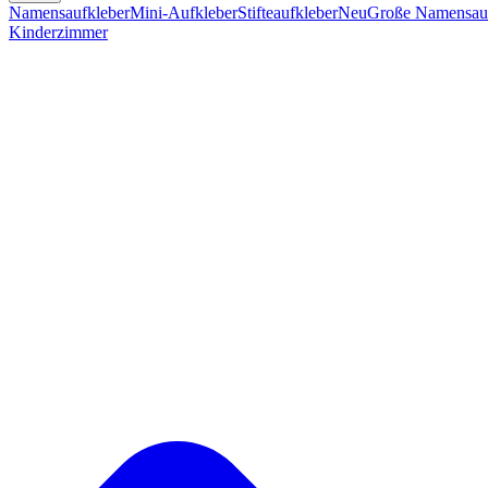
Namensaufkleber
Mini-Aufkleber
Stifteaufkleber
Neu
Große Namensauf
Kinderzimmer